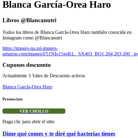
Blanca García-Orea Haro
Libros @Blancanutri
Todos los libros de Blanca García-Orea Haro también conocida en
Instagram como @Blancanutri
https://images-na.ssl-images-
amazon.com/images/I/51NIo15gsKL._SX403_BO1,204,203,200_.jp
Cupones descuento
Actualmente
3
Vales de Descuento activos
Blanca García-Orea Haro
Promocion:
VER CHOLLO
Haga clic para abrir el sitio
Dime qué comes y te diré qué bacterias tienes