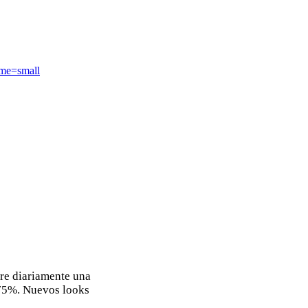
me=small
re diariamente una
 75%. Nuevos looks