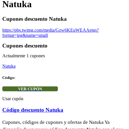
Natuka
Cupones descuento Natuka
https://pbs.twimg.com/media/Gzw6KEuWEAAetgs?
format=jpg&name=small
Cupones descuento
Actualmente
1
cupones
Natuka
Código:
VER CUPÓN
Usar cupón
Código descuento Natuka
Cupones, códigos de cupones y ofertas de Natuka Ya