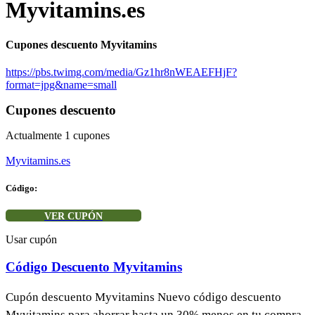
Myvitamins.es
Cupones descuento Myvitamins
https://pbs.twimg.com/media/Gz1hr8nWEAEFHjF?
format=jpg&name=small
Cupones descuento
Actualmente
1
cupones
Myvitamins.es
Código:
VER CUPÓN
Usar cupón
Código Descuento Myvitamins
Cupón descuento Myvitamins Nuevo código descuento
Myvitamins para ahorrar hasta un 30% menos en tu compra