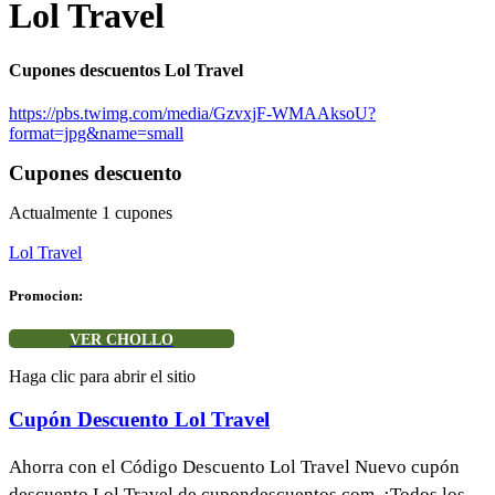
Lol Travel
Cupones descuentos Lol Travel
https://pbs.twimg.com/media/GzvxjF-WMAAksoU?
format=jpg&name=small
Cupones descuento
Actualmente
1
cupones
Lol Travel
Promocion:
VER CHOLLO
Haga clic para abrir el sitio
Cupón Descuento Lol Travel
Ahorra con el Código Descuento Lol Travel Nuevo cupón
descuento Lol Travel de cupondescuentos.com. ¡Todos los