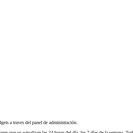
dgets a traves del panel de administración.
 que se actualizan las 24 horas del día, los 7 días de la semana. Tod