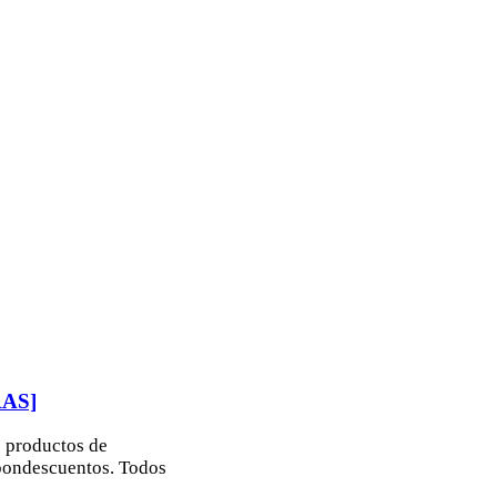
RAS]
e productos de
upondescuentos. Todos