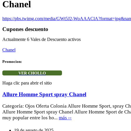
Chanel
https://pbs.twimg.com/media/GWt5J2-WoAAAClA?format=jpg&nam
Cupones descuento
Actualmente
6
Vales de Descuento activos
Chanel
Promocion:
VER CHOLLO
Haga clic para abrir el sitio
Allure Homme Sport spray Chanel
Categoría: Ojos Oferta Colonia Allure Homme Sport, spray C
Allure Homme Sport spray Chanel Allure Homme Sport de Cha
muy popular entre los ho...
más ››
19 de agosto de 2025