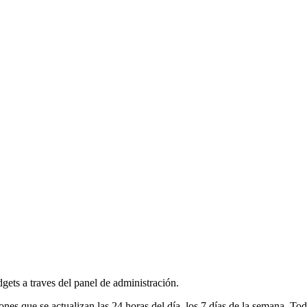
dgets a traves del panel de administración.
 que se actualizan las 24 horas del día, los 7 días de la semana. Tod