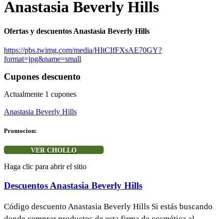
Anastasia Beverly Hills
Ofertas y descuentos Anastasia Beverly Hills
https://pbs.twimg.com/media/HItCIfFXsAE70GY?
format=jpg&name=small
Cupones descuento
Actualmente
1
cupones
Anastasia Beverly Hills
Promocion:
VER CHOLLO
Haga clic para abrir el sitio
Descuentos Anastasia Beverly Hills
Código descuento Anastasia Beverly Hills Si estás buscando
donde comprar productos de esta firma de cosmética al