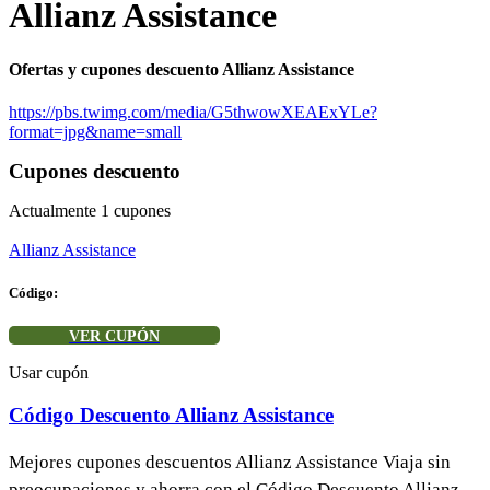
Allianz Assistance
Ofertas y cupones descuento Allianz Assistance
https://pbs.twimg.com/media/G5thwowXEAExYLe?
format=jpg&name=small
Cupones descuento
Actualmente
1
cupones
Allianz Assistance
Código:
VER CUPÓN
Usar cupón
Código Descuento Allianz Assistance
Mejores cupones descuentos Allianz Assistance Viaja sin
preocupaciones y ahorra con el Código Descuento Allianz