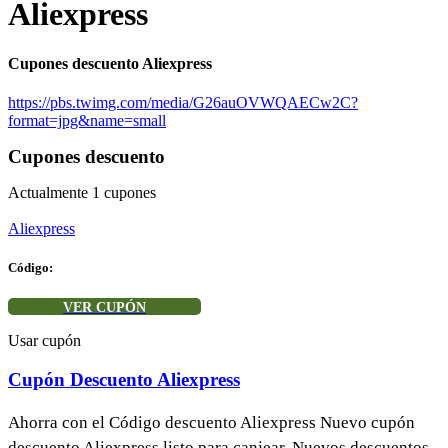
Aliexpress
Cupones descuento Aliexpress
https://pbs.twimg.com/media/G26auOVWQAECw2C?
format=jpg&name=small
Cupones descuento
Actualmente
1
cupones
Aliexpress
Código:
VER CUPÓN
Usar cupón
Cupón Descuento Aliexpress
Ahorra con el Código descuento Aliexpress Nuevo cupón
descuento Aliexpress listo para canjear. Nuevos descuentos